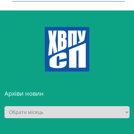
Архіви новин
А
р
х
і