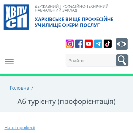
Skip
ДЕРЖАВНИЙ ПРОФЕСІЙНО-ТЕХНІЧНИЙ
НАВЧАЛЬНИЙ ЗАКЛАД
to
ХАРКІВСЬКЕ ВИЩЕ ПРОФЕСІЙНЕ
content
УЧИЛИЩЕ СФЕРИ ПОСЛУГ
Search
bt
1
Toggle navigation
Головна
/
Абітурієнту (профорієнтація)
Наші професії