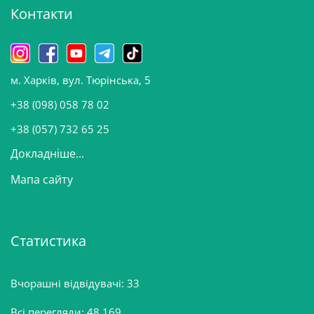
Контакти
в
и
н
о
м. Харків, вул. Тюрінська, 5
в
и
+38 (098) 058 78 02
н
+38 (057) 732 65 25
Докладніше...
Мапа сайту
Статистика
Вчорашні відвідувачі:
33
Всі перегляди:
48 169