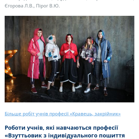
Єгорова Л.В., Пірог В.Ю.
Більше робіт учнів професії «Кравець, закрійник»
Роботи учнів, які навчаються професії
«Взуттьовик з індивідуального пошиття