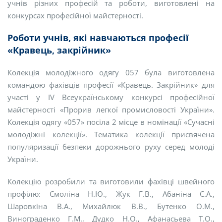
учнів різних професій та роботи, виготовлені на
конкурсах професійної майстерності.
Роботи учнів, які навчаються професії
«Кравець, закрійник»
Колекція молодіжного одягу 057 була виготовлена
командою фахівців професії «Кравець. Закрійник» для
участі у ІV Всеукраїнському конкурсі професійної
майстерності «Прорив легкої промисловості України».
Колекція одягу «057» посіла 2 місце в номінації «Сучасні
молодіжні колекції». Тематика колекції присвячена
популяризації безпеки дорожнього руху серед молоді
України.
Колекцію розробили та виготовили фахівці швейного
профілю: Смоліна Н.Ю., Жук Г.В., Абаніна С.А.,
Шаровкіна В.А., Михайлюк В.В., Бутенко О.М.,
Винограденко Г.М., Дудко Н.О., Афанасьева Т.О.,