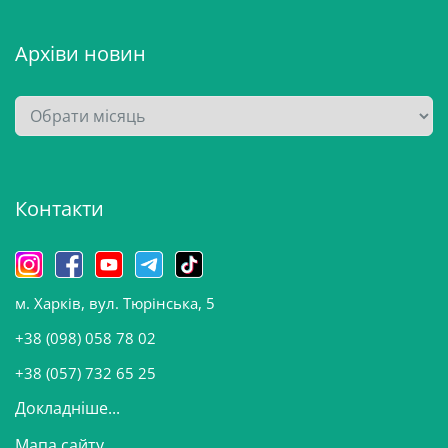
Архіви новин
А
р
х
і
Контакти
в
и
н
о
м. Харків, вул. Тюрінська, 5
в
и
+38 (098) 058 78 02
н
+38 (057) 732 65 25
Докладніше...
Мапа сайту