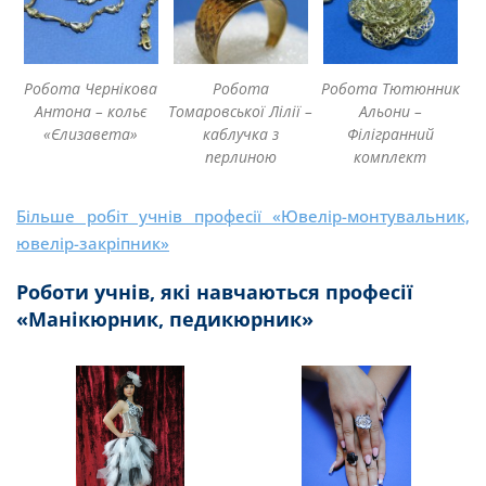
Робота Чернікова
Робота
Робота Тютюнник
Антона – кольє
Томаровської Лілії –
Альони –
«Єлизавета»
каблучка з
Філігранний
перлиною
комплект
Більше робіт учнів професії «Ювелір-монтувальник,
ювелір-закріпник»
Роботи учнів, які навчаються професії
«Манікюрник, педикюрник»