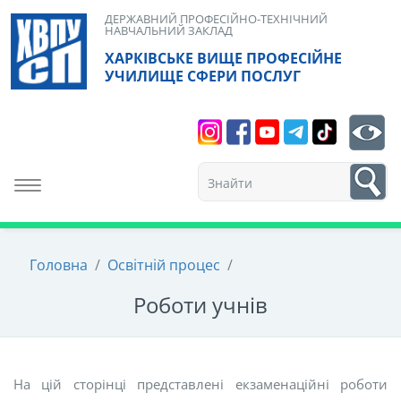
Skip
ДЕРЖАВНИЙ ПРОФЕСІЙНО-ТЕХНІЧНИЙ
НАВЧАЛЬНИЙ ЗАКЛАД
to
ХАРКІВСЬКЕ ВИЩЕ ПРОФЕСІЙНЕ
content
УЧИЛИЩЕ СФЕРИ ПОСЛУГ
Search
bt
1
Toggle navigation
Головна
/
Освітній процес
/
Роботи учнів
На цій сторінці представлені екзаменаційні роботи