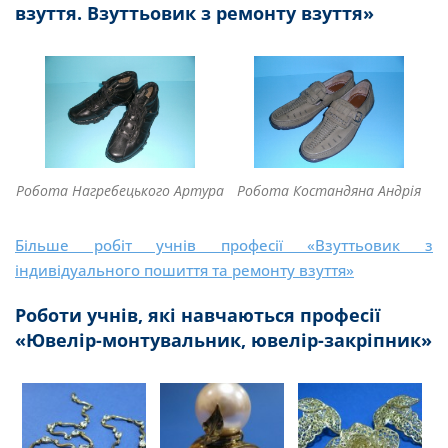
взуття.
Взуттьовик з ремонту взуття»
Робота Нагребецького Артура
Робота Костандяна Андрія
Більше робіт учнів професії «Взуттьовик з
індивідуального пошиття та ремонту взуття»
Роботи учнів, які навчаються професії
«Ювелір-монтувальник, ювелір-закріпник»