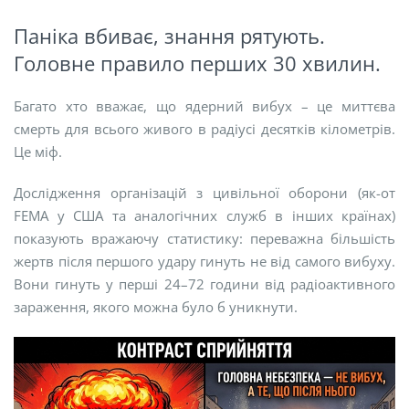
Паніка вбиває, знання рятують.
Головне правило перших 30 хвилин.
Багато хто вважає, що ядерний вибух – це миттєва
смерть для всього живого в радіусі десятків кілометрів.
Це міф.
Дослідження організацій з цивільної оборони (як-от
FEMA у США та аналогічних служб в інших країнах)
показують вражаючу статистику: переважна більшість
жертв після першого удару гинуть не від самого вибуху.
Вони гинуть у перші 24–72 години від радіоактивного
зараження, якого можна було б уникнути.