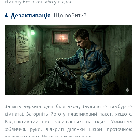
кімнату без вікон або у підвал.
4. Дезактивація
. Що робити?
Зніміть верхній одяг біля входу (вулиця -> тамбур ->
кімната). Загорніть його у пластиковий пакет, якщо є.
Радіоактивний пил залишається на одязі. Умийтеся
(обличчя, руки, відкриті ділянки шкіри) проточною
водою з милом. Не тріть шкіру сильно.