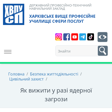
Skip
ДЕРЖАВНИЙ ПРОФЕСІЙНО-ТЕХНІЧНИЙ
НАВЧАЛЬНИЙ ЗАКЛАД
to
ХАРКІВСЬКЕ ВИЩЕ ПРОФЕСІЙНЕ
content
УЧИЛИЩЕ СФЕРИ ПОСЛУГ
Search
bt
1
Toggle navigation
Головна
/
Безпека життєдіяльності
/
Цивільний захист
/
Як вижити у разі ядерної
загрози