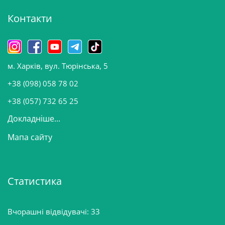
і
Контакти
в
и
н
о
м. Харків, вул. Тюрінська, 5
в
и
+38 (098) 058 78 02
н
+38 (057) 732 65 25
Докладніше...
Мапа сайту
Статистика
Вчорашні відвідувачі:
33