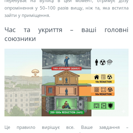
перебуває на вулиці в цей момент, отримує дозу
опромінення у 50–100 разів вищу, ніж та, яка встигла
зайти у приміщення.
Час та укриття – ваші головні
союзники
Це правило вирішує все. Ваше завдання –