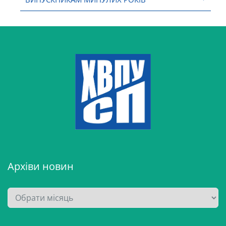
Архіви новин
А
р
х