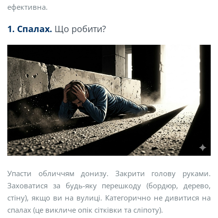
ефективна.
1. Спалах.
Що робити?
Упасти обличчям донизу. Закрити голову руками.
Заховатися за будь-яку перешкоду (бордюр, дерево,
стіну), якщо ви на вулиці. Категорично не дивитися на
спалах (це викличе опік сітківки та сліпоту).