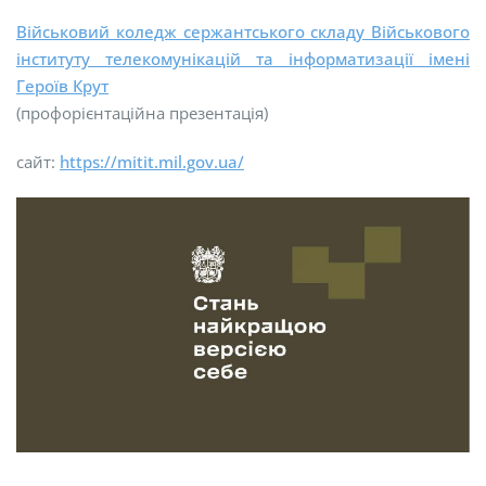
Військовий коледж сержантського складу Військового
інституту телекомунікацій та інформатизації імені
Героїв Крут
(профорієнтаційна презентація)
сайт:
https://mitit.mil.gov.ua/