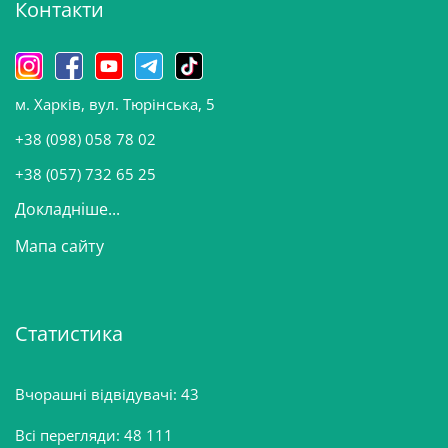
Контакти
в
и
н
о
м. Харків, вул. Тюрінська, 5
в
и
+38 (098) 058 78 02
н
+38 (057) 732 65 25
Докладніше...
Мапа сайту
Статистика
Вчорашні відвідувачі:
43
Всі перегляди:
48 111