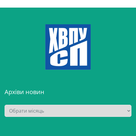
Архіви новин
А
р
х
і