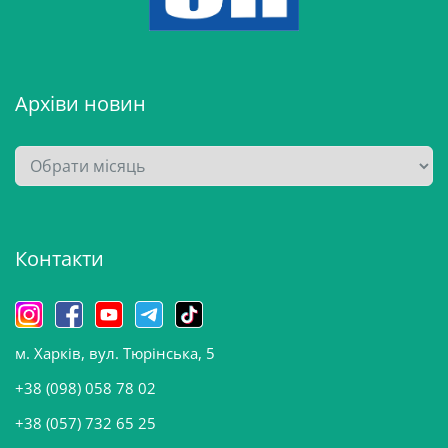
Архіви новин
А
р
х
і
Контакти
в
и
н
о
м. Харків, вул. Тюрінська, 5
в
и
+38 (098) 058 78 02
н
+38 (057) 732 65 25