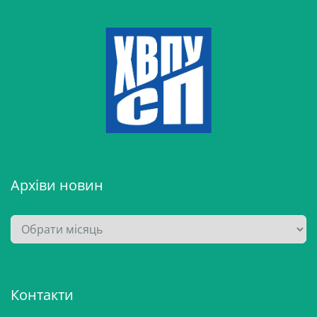
Архіви новин
А
р
х
і
Контакти
в
и