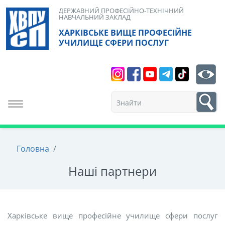
Skip
ДЕРЖАВНИЙ ПРОФЕСІЙНО-ТЕХНІЧНИЙ
НАВЧАЛЬНИЙ ЗАКЛАД
to
ХАРКІВСЬКЕ ВИЩЕ ПРОФЕСІЙНЕ
content
УЧИЛИЩЕ СФЕРИ ПОСЛУГ
Search
bt
1
Toggle navigation
Головна
/
Наші партнери
Харківське вище професійне училище сфери послуг