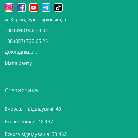
н
о
м. Харків, вул. Тюрінська, 5
в
и
+38 (098) 058 78 02
н
+38 (057) 732 65 25
Докладніше...
Мапа сайту
Статистика
Вчорашні відвідувачі:
43
Всі перегляди:
48 147
Всього відвідувачів:
33 462