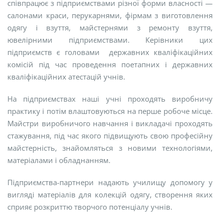
співпрацює з підприємствами різної форми власності —
салонами краси, перукарнями, фірмам з виготовлення
одягу і взуття, майстернями з ремонту взуття,
ювелірними підприємствами. Керівники цих
підприємств є головами державних кваліфікаційних
комісій під час проведення поетапних і державних
кваліфікаційних атестацій учнів.
На підприємствах наші учні проходять виробничу
практику і потім влаштовуються на перше робоче місце.
Майстри виробничого навчання і викладачі проходять
стажування, під час якого підвищують свою професійну
майстерність, знайомляться з новими технологіями,
матеріалами і обладнанням.
Підприємства-партнери надають училищу допомогу у
вигляді матеріалів для колекцій одягу, створення яких
сприяє розкриттю творчого потенціалу учнів.