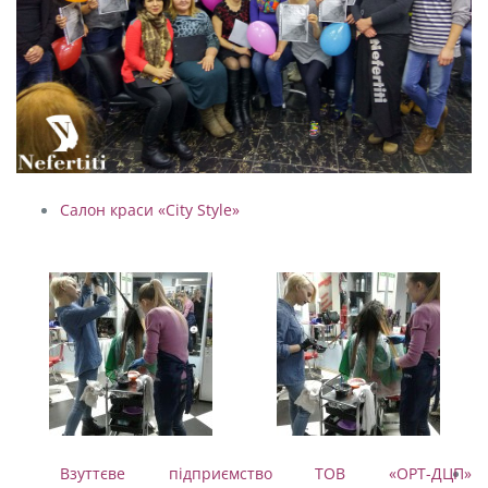
Салон краси «City Style»
Взуттєве підприємство ТОВ «ОРТ-ДЦП»