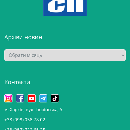
Архіви новин
А
р
х
і
Контакти
в
и
н
о
м. Харків, вул. Тюрінська, 5
в
и
+38 (098) 058 78 02
н
+38 (057) 732 65 25