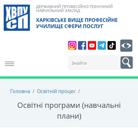
Skip
ДЕРЖАВНИЙ ПРОФЕСІЙНО-ТЕХНІЧНИЙ
НАВЧАЛЬНИЙ ЗАКЛАД
to
ХАРКІВСЬКЕ ВИЩЕ ПРОФЕСІЙНЕ
content
УЧИЛИЩЕ СФЕРИ ПОСЛУГ
Search
bt
1
Toggle navigation
Головна
/
Освітній процес
/
Освітні програми (навчальні
плани)