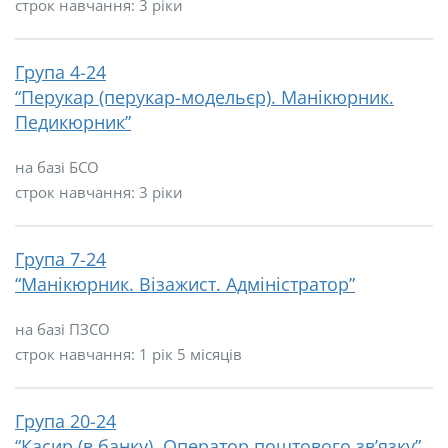
строк навчання: 3 ріки
Група 4-24
“Перукар (перукар-модельєр). Манікюрник.
Педикюрник”
на базі БСО
строк навчання: 3 ріки
Група 7-24
“Манікюрник. Візажист. Адміністратор”
на базі ПЗСО
строк навчання: 1 рік 5 місяців
Група 20-24
“Касир (в банку). Оператор поштового зв’язку”