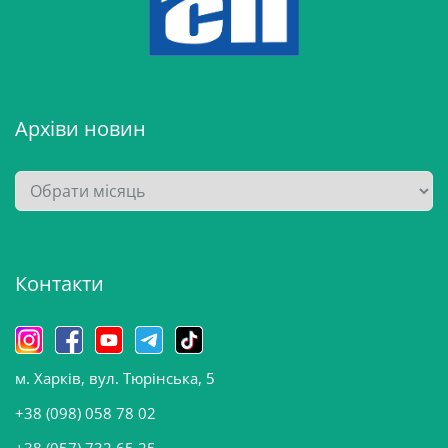
Архіви новин
А
р
х
і
Контакти
в
и
н
о
м. Харків, вул. Тюрінська, 5
в
и
+38 (098) 058 78 02
н