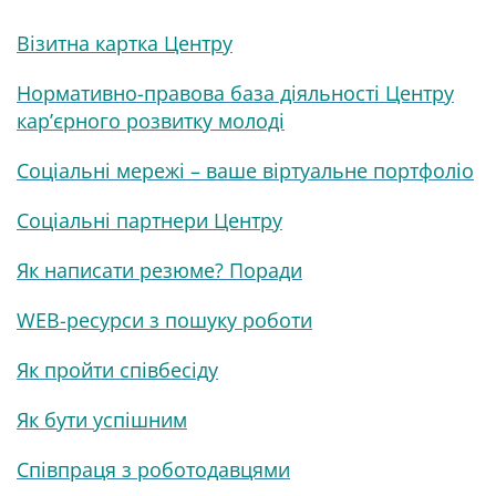
Візитна картка Центру
Нормативно-правова база діяльності Центру
кар’єрного розвитку молоді
Соціальні мережі – ваше віртуальне портфоліо
Соціальні партнери Центру
Як написати резюме? Поради
WEB-ресурси з пошуку роботи
Як пройти співбесіду
Як бути успішним
Співпраця з роботодавцями