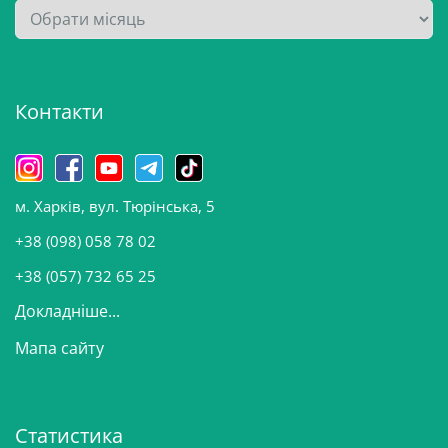
А
р
х
і
Контакти
в
и
н
о
м. Харків, вул. Тюрінська, 5
в
и
+38 (098) 058 78 02
н
+38 (057) 732 65 25
Докладніше...
Мапа сайту
Статистика