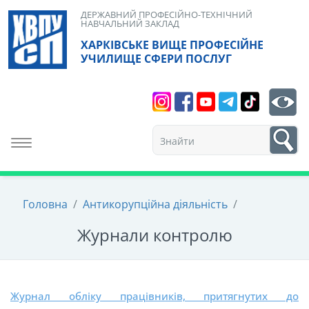
Skip
ДЕРЖАВНИЙ ПРОФЕСІЙНО-ТЕХНІЧНИЙ
НАВЧАЛЬНИЙ ЗАКЛАД
to
ХАРКІВСЬКЕ ВИЩЕ ПРОФЕСІЙНЕ
content
УЧИЛИЩЕ СФЕРИ ПОСЛУГ
Search
bt
1
Toggle navigation
Головна
/
Антикорупційна діяльність
/
Журнали контролю
Журнал обліку працівників, притягнутих до