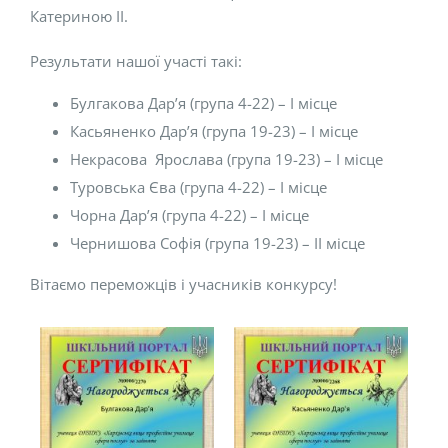
Катериною ІІ.
Результати нашої участі такі:
Булгакова Дар’я (група 4-22) – І місце
Касьяненко Дар’я (група 19-23) – І місце
Некрасова Ярослава (група 19-23) – І місце
Туровська Єва (група 4-22) – І місце
Чорна Дар’я (група 4-22) – І місце
Чернишова Софія (група 19-23) – ІІ місце
Вітаємо переможців і учасників конкурсу!