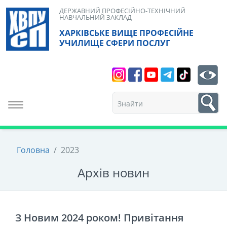
Skip
ДЕРЖАВНИЙ ПРОФЕСІЙНО-ТЕХНІЧНИЙ
НАВЧАЛЬНИЙ ЗАКЛАД
to
ХАРКІВСЬКЕ ВИЩЕ ПРОФЕСІЙНЕ
content
УЧИЛИЩЕ СФЕРИ ПОСЛУГ
Search
bt
1
Toggle navigation
Головна
/
2023
Архiв новин
З Новим 2024 роком! Привітання