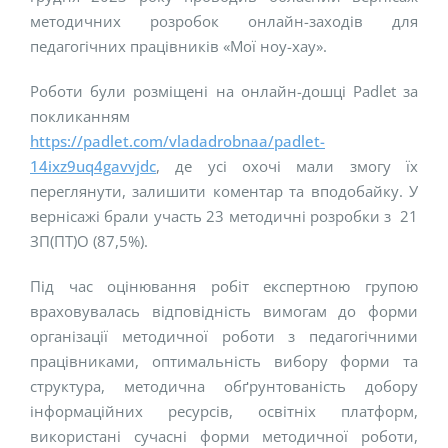
методичних розробок онлайн-заходів для
педагогічних працівників «Мої ноу-хау».
Роботи були розміщені на онлайн-дошці Padlet за
покликанням
https://padlet.com/vladadrobnaa/padlet-
14ixz9uq4gavvjdc
, де усі охочі мали змогу їх
переглянути, залишити коментар та вподобайку. У
вернісажі брали участь 23 методичні розробки з 21
ЗП(ПТ)О (87,5%).
Під час оцінювання робіт експертною групою
враховувалась відповідність вимогам до форми
організації методичної роботи з педагогічними
працівниками, оптимальність вибору форми та
структура, методична обґрунтованість добору
інформаційних ресурсів, освітніх платформ,
використані сучасні форми методичної роботи,