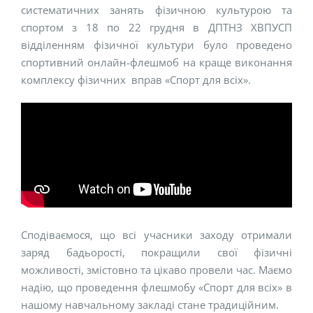
систематичних занять фізичною культурою та
спортом з 18 по 22 грудня в ДПТНЗ ХВПУСП
відділенням фізичної культури було проведено
спортивний онлайн-флешмоб на краще виконання
комплексу фізичних вправ «Спорт для всіх».
Сподіваємося, що всі учасники заходу отримали
заряд бадьорості, покращили свої фізичні
можливості, змістовно та цікаво провели час. Маємо
надію, що проведення флешмобу «Спорт для всіх» в
нашому навчальному закладі стане традиційним.