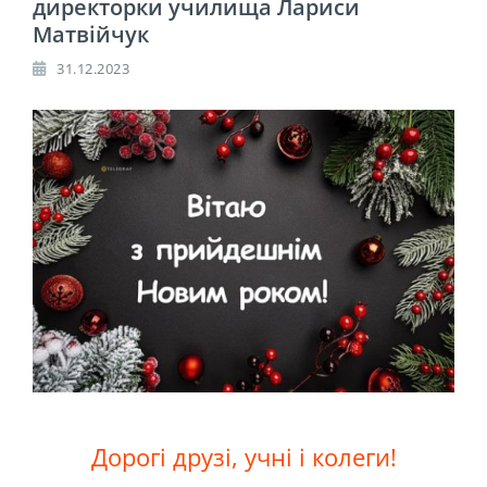
директорки училища Лариси
Матвійчук
31.12.2023
Дорогі друзі, учні і колеги!