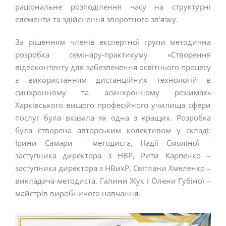
раціональне розподілення часу на структурні
елементи та здійснення зворотного зв’язку.
За рішенням членів експертної групи методична
розробка семінару-практикуму «Створення
відеоконтенту для забезпечення освітнього процесу
з використанням дистанційних технологій в
синхронному та асинхронному режимах»
Харківського вищого професійного училища сфери
послуг була вказала як одна з кращих. Розробка
була створена авторським колективом у складі:
Ірини Самари – методиста, Надії Смоліної –
заступника директора з НВР, Рити Карпенко –
заступника директора з НВихР, Світлани Хмеленко –
викладача-методиста, Галини Жук і Олени Губіної –
майстрів виробничого навчання.