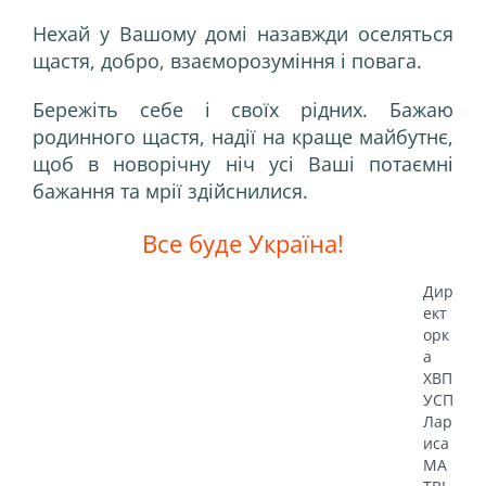
Нехай у Вашому домі назавжди оселяться
щастя, добро, взаєморозуміння і повага.
Бережіть себе і своїх рідних. Бажаю
родинного щастя, надії на краще майбутнє,
щоб в новорічну ніч усі Ваші потаємні
бажання та мрії здійснилися.
Все буде Україна!
Дир
ект
орк
а
ХВП
УСП
Лар
иса
МА