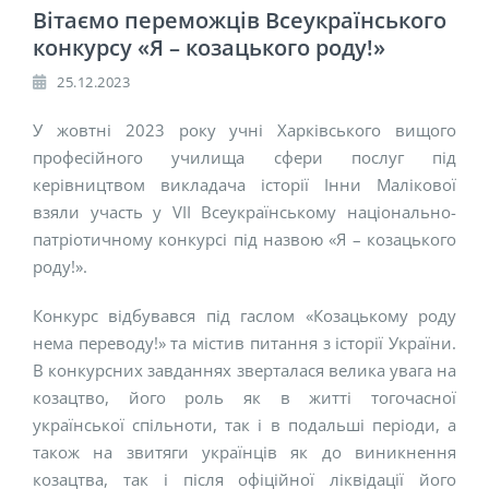
Вітаємо переможців Всеукраїнського
конкурсу «Я – козацького роду!»
25.12.2023
У жовтні 2023 року учні Харківського вищого
професійного училища сфери послуг під
керівництвом викладача історії Інни Малікової
взяли участь у VII Всеукраїнському національно-
патріотичному конкурсі під назвою «Я – козацького
роду!».
Конкурс відбувався під гаслом «Козацькому роду
нема переводу!» та містив питання з історії України.
В конкурсних завданнях зверталася велика увага на
козацтво, його роль як в житті тогочасної
української спільноти, так і в подальші періоди, а
також на звитяги українців як до виникнення
козацтва, так і після офіційної ліквідації його