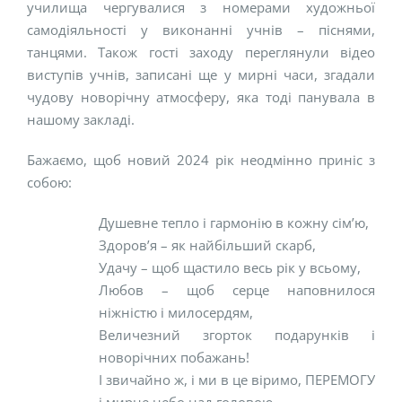
училища чергувалися з номерами художньої
самодіяльності у виконанні учнів – піснями,
танцями. Також гості заходу переглянули відео
виступів учнів, записані ще у мирні часи, згадали
чудову новорічну атмосферу, яка тоді панувала в
нашому закладі.
Бажаємо, щоб новий 2024 рік неодмінно приніс з
собою:
Душевне тепло і гармонію в кожну сім’ю,
Здоров’я – як найбільший скарб,
Удачу – щоб щастило весь рік у всьому,
Любов – щоб серце наповнилося
ніжністю і милосердям,
Величезний згорток подарунків і
новорічних побажань!
І звичайно ж, і ми в це віримо, ПЕРЕМОГУ
і мирне небо над головою.