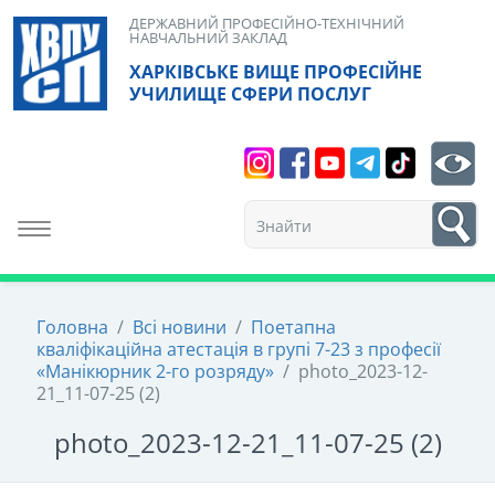
Skip
ДЕРЖАВНИЙ ПРОФЕСІЙНО-ТЕХНІЧНИЙ
НАВЧАЛЬНИЙ ЗАКЛАД
to
ХАРКІВСЬКЕ ВИЩЕ ПРОФЕСІЙНЕ
content
УЧИЛИЩЕ СФЕРИ ПОСЛУГ
Search
bt
1
Toggle navigation
Головна
/
Всі новини
/
Поетапна
кваліфікаційна атестація в групі 7-23 з професії
«Манікюрник 2-го розряду»
/
photo_2023-12-
21_11-07-25 (2)
photo_2023-12-21_11-07-25 (2)