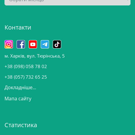
р
х
і
Контакти
в
и
н
о
м. Харків, вул. Тюрінська, 5
в
и
+38 (098) 058 78 02
н
+38 (057) 732 65 25
Докладніше...
Мапа сайту
Статистика