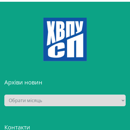
Архіви новин
А
р
х
і
Контакти
в