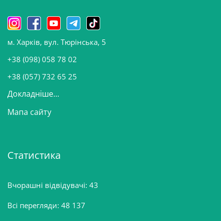
и
н
о
м. Харків, вул. Тюрінська, 5
в
и
+38 (098) 058 78 02
н
+38 (057) 732 65 25
Докладніше...
Мапа сайту
Статистика
Вчорашні відвідувачі:
43
Всі перегляди:
48 137