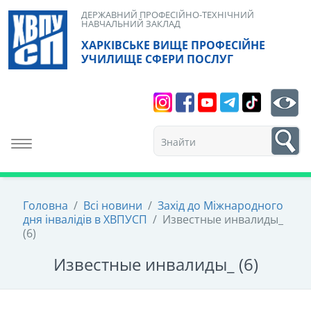
Skip
ДЕРЖАВНИЙ ПРОФЕСІЙНО-ТЕХНІЧНИЙ
НАВЧАЛЬНИЙ ЗАКЛАД
to
ХАРКІВСЬКЕ ВИЩЕ ПРОФЕСІЙНЕ
content
УЧИЛИЩЕ СФЕРИ ПОСЛУГ
Search
bt
1
Toggle navigation
Головна
/
Всі новини
/
Захід до Міжнародного
дня інвалідів в ХВПУСП
/
Известные инвалиды_
(6)
Известные инвалиды_ (6)