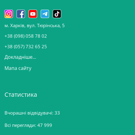
и
н
о
м. Харків, вул. Тюрінська, 5
в
и
+38 (098) 058 78 02
н
+38 (057) 732 65 25
Докладніше...
Мапа сайту
Статистика
Вчорашні відвідувачі:
33
Всі перегляди:
47 999