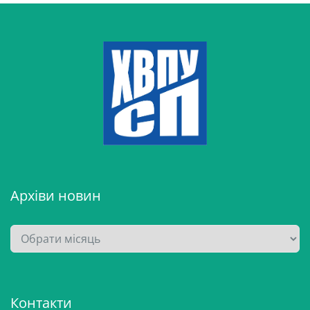
Архіви новин
А
р
х
і
Контакти
в