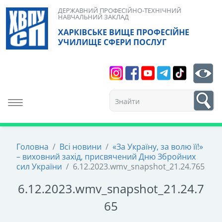
Skip
ДЕРЖАВНИЙ ПРОФЕСІЙНО-ТЕХНІЧНИЙ
НАВЧАЛЬНИЙ ЗАКЛАД
to
ХАРКІВСЬКЕ ВИЩЕ ПРОФЕСІЙНЕ
content
УЧИЛИЩЕ СФЕРИ ПОСЛУГ
Search
bt
1
Toggle navigation
Головна
/
Всі новини
/
«За Україну, за волю її!»
– виховний захід, присвячений Дню Збройних
сил України
/
6.12.2023.wmv_snapshot_21.24.765
6.12.2023.wmv_snapshot_21.24.7
65