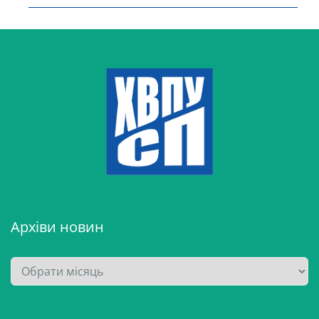
Архіви новин
А
р
х
і