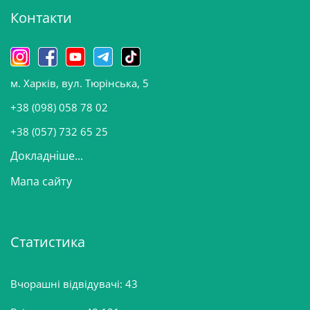
Контакти
в
и
н
о
м. Харків, вул. Тюрінська, 5
в
и
+38 (098) 058 78 02
н
+38 (057) 732 65 25
Докладніше...
Мапа сайту
Статистика
Вчорашні відвідувачі:
43