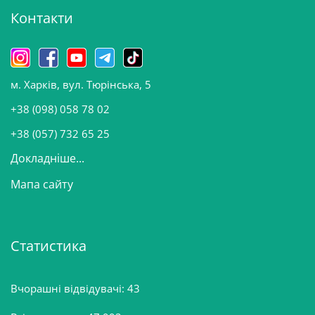
Контакти
в
и
н
о
м. Харків, вул. Тюрінська, 5
в
и
+38 (098) 058 78 02
н
+38 (057) 732 65 25
Докладніше...
Мапа сайту
Статистика
Вчорашні відвідувачі:
43