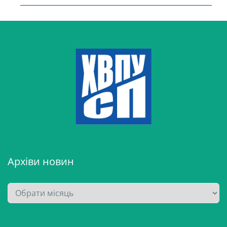
Архіви новин
А
р
х
і