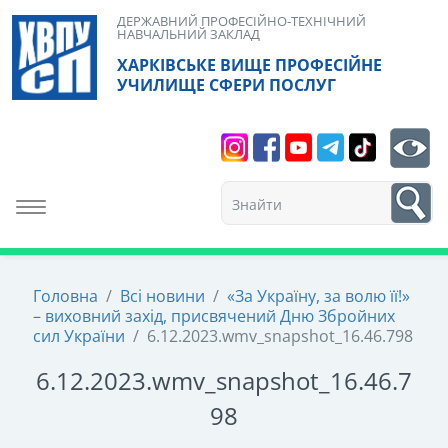
Skip
ДЕРЖАВНИЙ ПРОФЕСІЙНО-ТЕХНІЧНИЙ
НАВЧАЛЬНИЙ ЗАКЛАД
to
ХАРКІВСЬКЕ ВИЩЕ ПРОФЕСІЙНЕ
content
УЧИЛИЩЕ СФЕРИ ПОСЛУГ
Search
bt
1
Toggle navigation
Головна
/
Всі новини
/
«За Україну, за волю її!»
– виховний захід, присвячений Дню Збройних
сил України
/
6.12.2023.wmv_snapshot_16.46.798
6.12.2023.wmv_snapshot_16.46.7
98