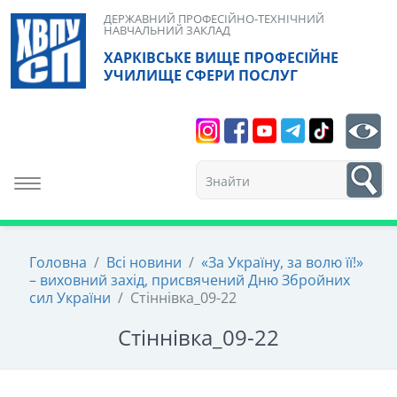
Skip
ДЕРЖАВНИЙ ПРОФЕСІЙНО-ТЕХНІЧНИЙ
НАВЧАЛЬНИЙ ЗАКЛАД
to
ХАРКІВСЬКЕ ВИЩЕ ПРОФЕСІЙНЕ
content
УЧИЛИЩЕ СФЕРИ ПОСЛУГ
Search
bt
1
Toggle navigation
Головна
/
Всі новини
/
«За Україну, за волю її!»
– виховний захід, присвячений Дню Збройних
сил України
/
Стіннівка_09-22
Стіннівка_09-22