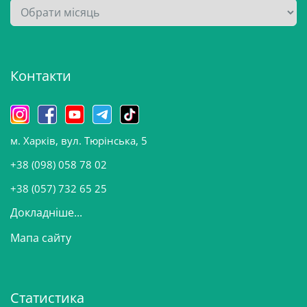
А
р
х
і
Контакти
в
и
н
о
м. Харків, вул. Тюрінська, 5
в
и
+38 (098) 058 78 02
н
+38 (057) 732 65 25
Докладніше...
Мапа сайту
Статистика