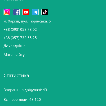
и
н
о
м. Харків, вул. Тюрінська, 5
в
и
+38 (098) 058 78 02
н
+38 (057) 732 65 25
Докладніше...
Мапа сайту
Статистика
Вчорашні відвідувачі:
43
Всі перегляди:
48 120