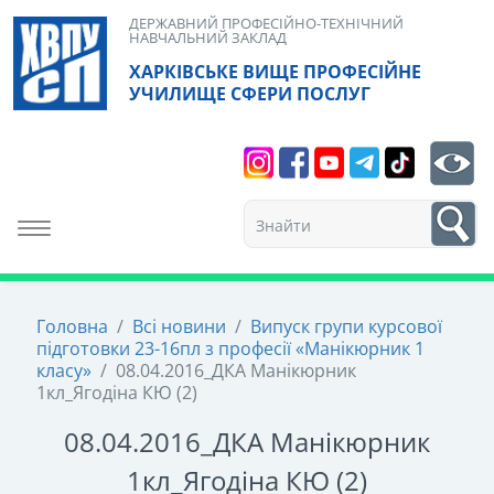
Skip
ДЕРЖАВНИЙ ПРОФЕСІЙНО-ТЕХНІЧНИЙ
НАВЧАЛЬНИЙ ЗАКЛАД
to
ХАРКІВСЬКЕ ВИЩЕ ПРОФЕСІЙНЕ
content
УЧИЛИЩЕ СФЕРИ ПОСЛУГ
Search
bt
1
Toggle navigation
Головна
/
Всі новини
/
Випуск групи курсової
підготовки 23-16пл з професії «Манікюрник 1
класу»
/
08.04.2016_ДКА Манікюрник
1кл_Ягодіна КЮ (2)
08.04.2016_ДКА Манікюрник
1кл_Ягодіна КЮ (2)