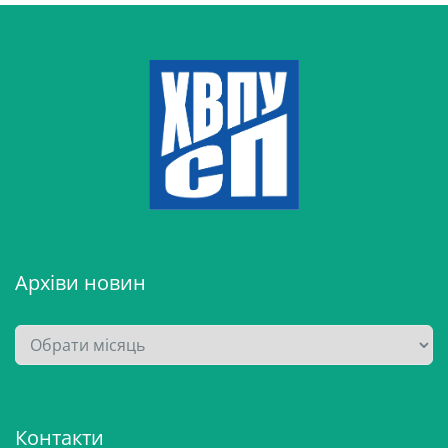
Архіви новин
А
р
х
і
Контакти
в