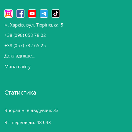
и
н
о
м. Харків, вул. Тюрінська, 5
в
и
+38 (098) 058 78 02
н
+38 (057) 732 65 25
Докладніше...
Мапа сайту
Статистика
Вчорашні відвідувачі:
33
Всі перегляди:
48 043