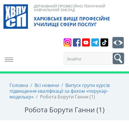
Skip
ДЕРЖАВНИЙ ПРОФЕСІЙНО-ТЕХНІЧНИЙ
НАВЧАЛЬНИЙ ЗАКЛАД
to
ХАРКІВСЬКЕ ВИЩЕ ПРОФЕСІЙНЕ
content
УЧИЛИЩЕ СФЕРИ ПОСЛУГ
Search
bt
1
Toggle navigation
Головна
/
Всі новини
/
Випуск групи курсів
підвищення кваліфікації за фахом «перукар-
модельєр»
/
Робота Борути Ганни (1)
Робота Борути Ганни (1)