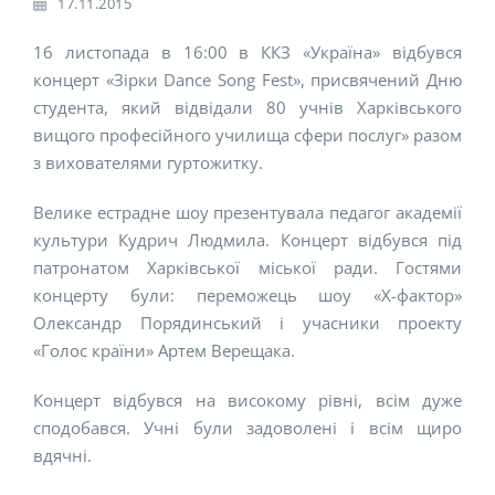
17.11.2015
16 листопада в 16:00 в ККЗ «Україна» відбувся
концерт «Зірки Dance Song Fest», присвячений Дню
студента, який відвідали 80 учнів Харківського
вищого професійного училища сфери послуг» разом
з вихователями гуртожитку.
Велике естрадне шоу презентувала педагог академії
культури Кудрич Людмила. Концерт відбувся під
патронатом Харківської міської ради. Гостями
концерту були: переможець шоу «Х-фактор»
Олександр Порядинський і учасники проекту
«Голос країни» Артем Верещака.
Концерт відбувся на високому рівні, всім дуже
сподобався. Учні були задоволені і всім щиро
вдячні.