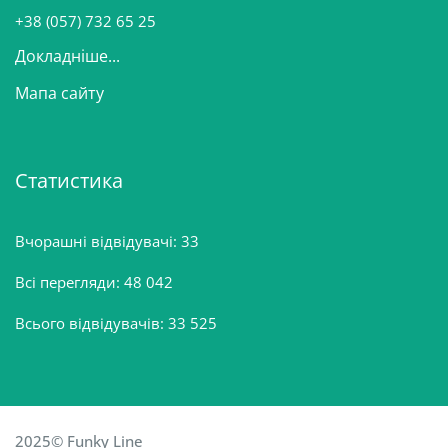
н
+38 (057) 732 65 25
Докладніше...
Мапа сайту
Статистика
Вчорашні відвідувачі:
33
Всі перегляди:
48 042
Всього відвідувачів:
33 525
2025© Funky Line