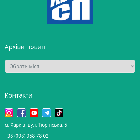
Архіви новин
А
р
х
і
Контакти
в
и
н
о
м. Харків, вул. Тюрінська, 5
в
и
+38 (098) 058 78 02