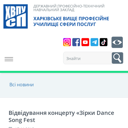
Skip
ДЕРЖАВНИЙ ПРОФЕСІЙНО-ТЕХНІЧНИЙ
НАВЧАЛЬНИЙ ЗАКЛАД
to
ХАРКІВСЬКЕ ВИЩЕ ПРОФЕСІЙНЕ
content
УЧИЛИЩЕ СФЕРИ ПОСЛУГ
Search
bt
1
Toggle navigation
Всі новини
Відвідування концерту «Зірки Dance
Song Fest