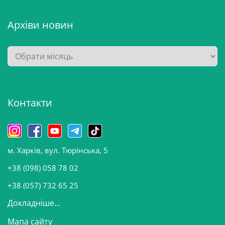
Архіви новин
А
р
х
і
Контакти
в
и
н
о
м. Харків, вул. Тюрінська, 5
в
и
+38 (098) 058 78 02
н
+38 (057) 732 65 25
Докладніше...
Мапа сайту