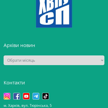
Архіви новин
А
р
х
і
Контакти
в
и
н
о
м. Харків, вул. Тюрінська, 5
в