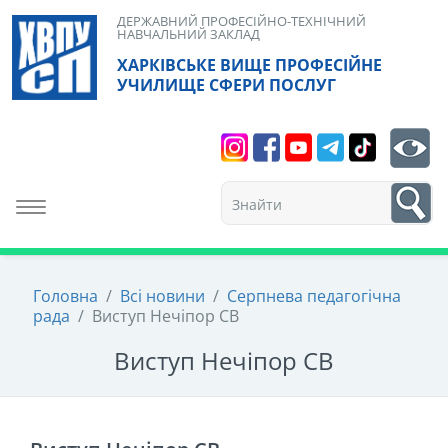
Skip
ДЕРЖАВНИЙ ПРОФЕСІЙНО-ТЕХНІЧНИЙ
НАВЧАЛЬНИЙ ЗАКЛАД
to
ХАРКІВСЬКЕ ВИЩЕ ПРОФЕСІЙНЕ
content
УЧИЛИЩЕ СФЕРИ ПОСЛУГ
Search
bt
1
Toggle navigation
Головна
/
Всі новини
/
Серпнева педагогічна
рада
/
Виступ Нечіпор СВ
Виступ Нечіпор СВ