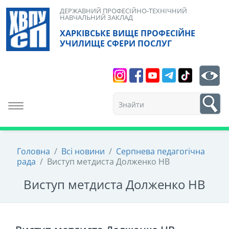
Skip
ДЕРЖАВНИЙ ПРОФЕСІЙНО-ТЕХНІЧНИЙ
НАВЧАЛЬНИЙ ЗАКЛАД
to
ХАРКІВСЬКЕ ВИЩЕ ПРОФЕСІЙНЕ
content
УЧИЛИЩЕ СФЕРИ ПОСЛУГ
Search
bt
1
Toggle navigation
Головна
/
Всі новини
/
Серпнева педагогічна
рада
/
Виступ метдиста Долженко НВ
Виступ метдиста Долженко НВ