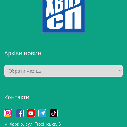
Архіви новин
А
р
х
і
Контакти
в
и
н
о
м. Харків, вул. Тюрінська, 5
в