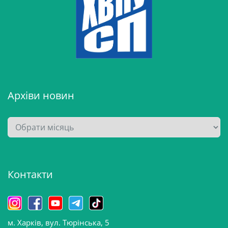
Архіви новин
А
р
х
і
Контакти
в
и
н
о
м. Харків, вул. Тюрінська, 5
в