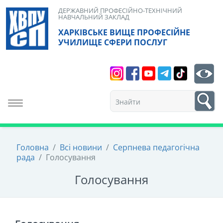
Skip
ДЕРЖАВНИЙ ПРОФЕСІЙНО-ТЕХНІЧНИЙ
НАВЧАЛЬНИЙ ЗАКЛАД
to
ХАРКІВСЬКЕ ВИЩЕ ПРОФЕСІЙНЕ
content
УЧИЛИЩЕ СФЕРИ ПОСЛУГ
Search
bt
1
Toggle navigation
Головна
/
Всі новини
/
Серпнева педагогічна
рада
/
Голосування
Голосування