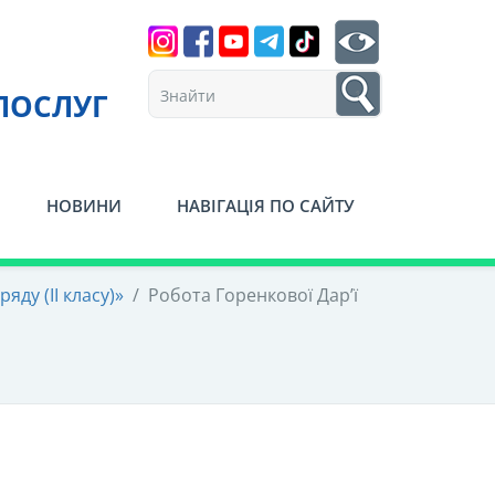
Search
btn search
1
ПОСЛУГ
НОВИНИ
НАВІГАЦІЯ ПО САЙТУ
яду (ІІ класу)»
/
Робота Горенкової Дар’ї