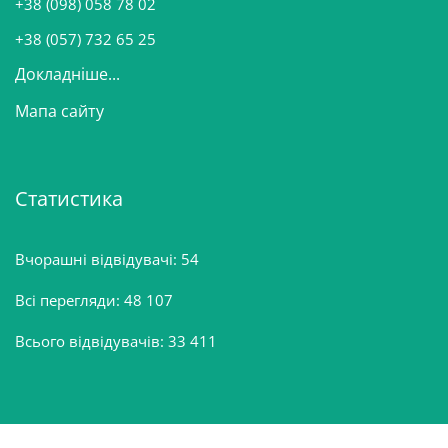
+38 (098) 058 78 02
н
+38 (057) 732 65 25
Докладніше...
Мапа сайту
Статистика
Вчорашні відвідувачі:
54
Всі перегляди:
48 107
Всього відвідувачів:
33 411