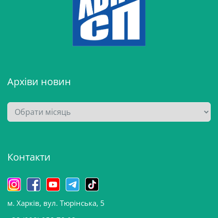
Архіви новин
А
р
х
і
Контакти
в
и
н
о
м. Харків, вул. Тюрінська, 5
в
и