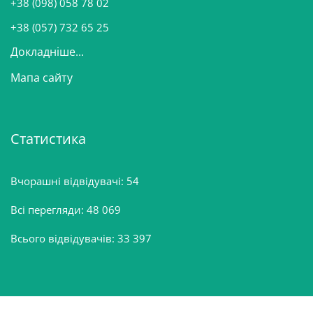
+38 (098) 058 78 02
н
+38 (057) 732 65 25
Докладніше...
Мапа сайту
Статистика
Вчорашні відвідувачі:
54
Всі перегляди:
48 069
Всього відвідувачів:
33 397