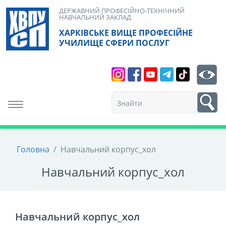
Skip
ДЕРЖАВНИЙ ПРОФЕСІЙНО-ТЕХНІЧНИЙ
НАВЧАЛЬНИЙ ЗАКЛАД
to
ХАРКІВСЬКЕ ВИЩЕ ПРОФЕСІЙНЕ
content
УЧИЛИЩЕ СФЕРИ ПОСЛУГ
Search
bt
1
Toggle navigation
Головна
/
Навчальний корпус_хол
Навчальний корпус_хол
Навчальний корпус_хол