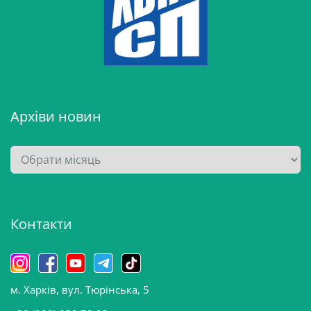
Архіви новин
А
р
х
і
Контакти
в
и
н
о
м. Харків, вул. Тюрінська, 5
в
и