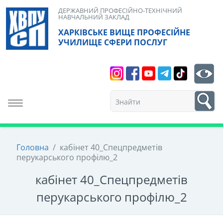
Skip
ДЕРЖАВНИЙ ПРОФЕСІЙНО-ТЕХНІЧНИЙ
НАВЧАЛЬНИЙ ЗАКЛАД
to
ХАРКІВСЬКЕ ВИЩЕ ПРОФЕСІЙНЕ
content
УЧИЛИЩЕ СФЕРИ ПОСЛУГ
Search
bt
1
Toggle navigation
Головна
/
кабінет 40_Спецпредметів
перукарського профілю_2
кабінет 40_Спецпредметів
перукарського профілю_2