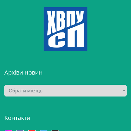
Архіви новин
А
р
х
і
Контакти
в
и