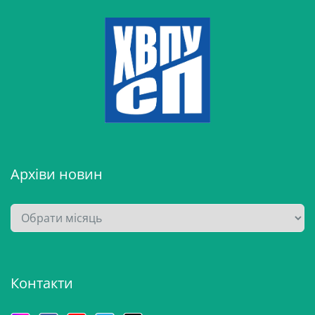
Архіви новин
А
р
х
і
Контакти
в
и