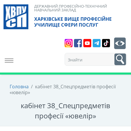
Skip
ДЕРЖАВНИЙ ПРОФЕСІЙНО-ТЕХНІЧНИЙ
НАВЧАЛЬНИЙ ЗАКЛАД
to
ХАРКІВСЬКЕ ВИЩЕ ПРОФЕСІЙНЕ
content
УЧИЛИЩЕ СФЕРИ ПОСЛУГ
Search
bt
1
Toggle navigation
Головна
/
кабінет 38_Спецпредметів професії
«ювелір»
кабінет 38_Спецпредметів
професії «ювелір»