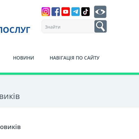
Search
btn search
1
ПОСЛУГ
НОВИНИ
НАВІГАЦІЯ ПО САЙТУ
виків
ьовиків