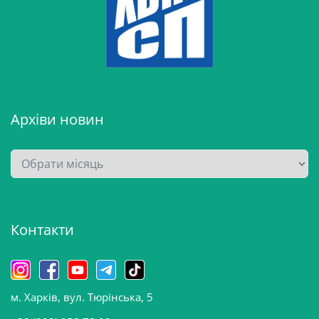
Архіви новин
А
р
х
і
Контакти
в
и
н
о
м. Харків, вул. Тюрінська, 5
в
и