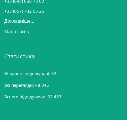
+38 (098) 058 78 02
н
+38 (057) 732 65 25
Докладніше...
Мапа сайту
Статистика
Вчорашні відвідувачі:
33
Всі перегляди:
48 045
Всього відвідувачів:
33 487