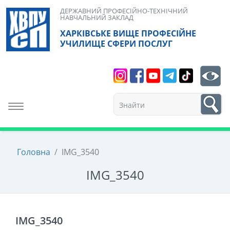
Skip
ДЕРЖАВНИЙ ПРОФЕСІЙНО-ТЕХНІЧНИЙ
НАВЧАЛЬНИЙ ЗАКЛАД
to
ХАРКІВСЬКЕ ВИЩЕ ПРОФЕСІЙНЕ
content
УЧИЛИЩЕ СФЕРИ ПОСЛУГ
Search
bt
1
Toggle navigation
Головна
/
IMG_3540
IMG_3540
IMG_3540