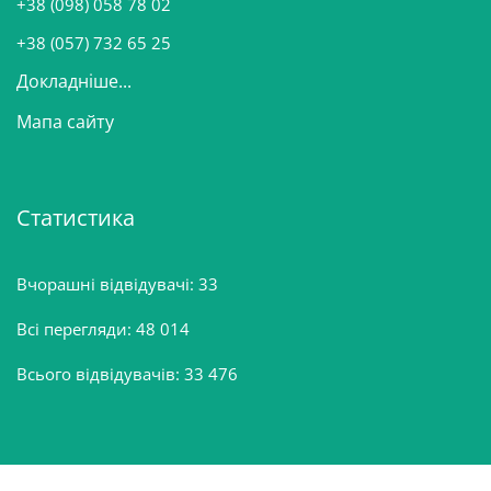
+38 (098) 058 78 02
н
+38 (057) 732 65 25
Докладніше...
Мапа сайту
Статистика
Вчорашні відвідувачі:
33
Всі перегляди:
48 014
Всього відвідувачів:
33 476