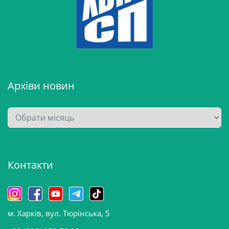
Архіви новин
А
р
х
і
Контакти
в
и
н
о
м. Харків, вул. Тюрінська, 5
в
и