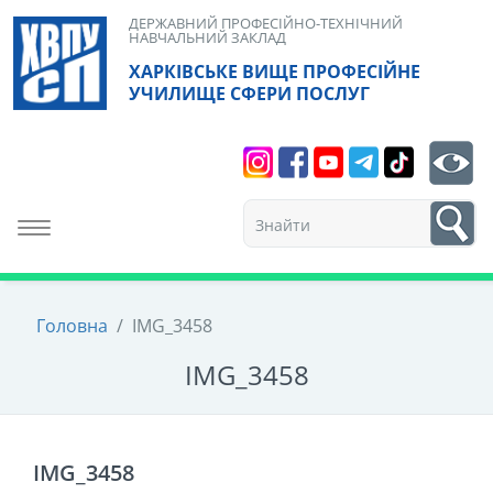
Skip
ДЕРЖАВНИЙ ПРОФЕСІЙНО-ТЕХНІЧНИЙ
НАВЧАЛЬНИЙ ЗАКЛАД
to
ХАРКІВСЬКЕ ВИЩЕ ПРОФЕСІЙНЕ
content
УЧИЛИЩЕ СФЕРИ ПОСЛУГ
Search
bt
1
Toggle navigation
Головна
/
IMG_3458
IMG_3458
IMG_3458