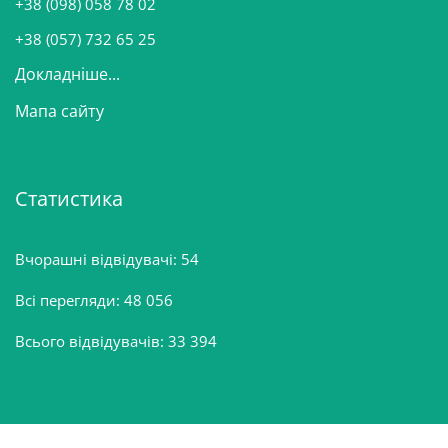
+38 (098) 058 78 02
н
+38 (057) 732 65 25
Докладніше...
Мапа сайту
Статистика
Вчорашні відвідувачі:
54
Всі перегляди:
48 056
Всього відвідувачів:
33 394