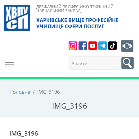
Skip
ДЕРЖАВНИЙ ПРОФЕСІЙНО-ТЕХНІЧНИЙ
НАВЧАЛЬНИЙ ЗАКЛАД
to
ХАРКІВСЬКЕ ВИЩЕ ПРОФЕСІЙНЕ
content
УЧИЛИЩЕ СФЕРИ ПОСЛУГ
Search
bt
1
Toggle navigation
Головна
/
IMG_3196
IMG_3196
IMG_3196