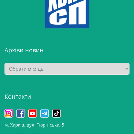
Архіви новин
А
р
х
і
Контакти
в
и
н
о
м. Харків, вул. Тюрінська, 5
в
и