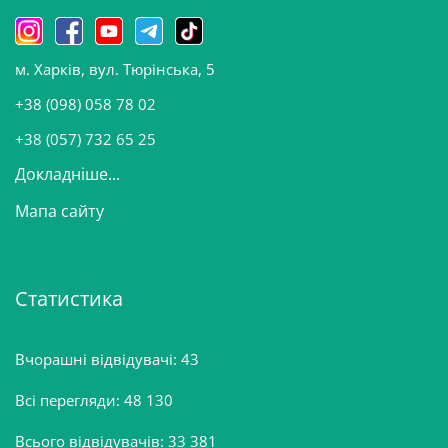
н
о
м. Харків, вул. Тюрінська, 5
в
и
+38 (098) 058 78 02
н
+38 (057) 732 65 25
Докладніше...
Мапа сайту
Статистика
Вчорашні відвідувачі:
43
Всі перегляди:
48 130
Всього відвідувачів:
33 381