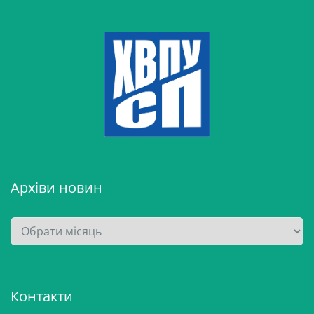
Архіви новин
А
р
х
і
Контакти
в
и