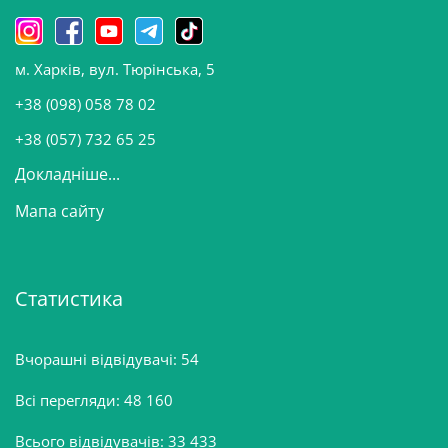
н
о
м. Харків, вул. Тюрінська, 5
в
и
+38 (098) 058 78 02
н
+38 (057) 732 65 25
Докладніше...
Мапа сайту
Статистика
Вчорашні відвідувачі:
54
Всі перегляди:
48 160
Всього відвідувачів:
33 433