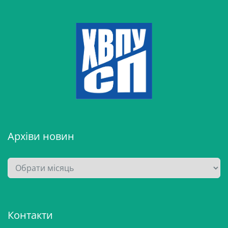
Архіви новин
А
р
х
і
Контакти
в
и