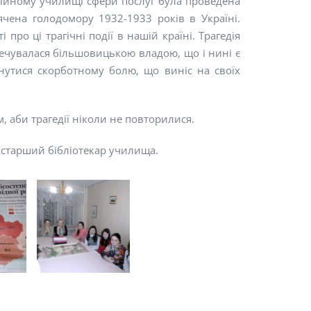
сійному училищі сфери послуг була проведена
вячена голодомору 1932-1933 років в Україні.
про ці трагічні події в нашій країні. Трагедія
речувалася більшовицькою владою, що і нині є
ахнутися скорботному болю, що виніс на своїх
, аби трагедії ніколи не повторилися.
і старший бібліотекар училища.