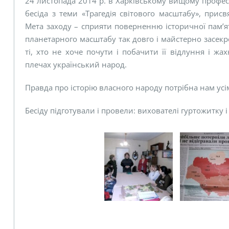
24 листопада 2014 р. в Харківському вищому профе
бесіда з теми «Трагедія світового масштабу», прис
Мета заходу – сприяти поверненню історичної пам’яті 
планетарного масштабу так довго і майстерно засек
ті, хто не хоче почути і побачити її відлуння і ж
плечах український народ.
Правда про історію власного народу потрібна нам усім
Бесіду підготували і провели: вихователі гуртожитку 