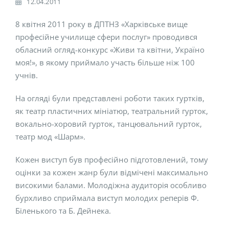
12.04.2011
8 квітня 2011 року в ДПТНЗ «Харківське вище
професійне училище сфери послуг» проводився
обласний огляд-конкурс «Живи та квітни, Україно
моя!», в якому приймало участь більше ніж 100
учнів.
На огляді були представлені роботи таких гуртків,
як театр пластичних мініатюр, театральний гурток,
вокально-хоровий гурток, танцювальний гурток,
театр мод «Шарм».
Кожен виступ був професійно підготовлений, тому
оцінки за кожен жанр були відмічені максимально
високими балами. Молодіжна аудиторія особливо
бурхливо сприймала виступ молодих реперів Ф.
Біленького та Б. Дейнека.