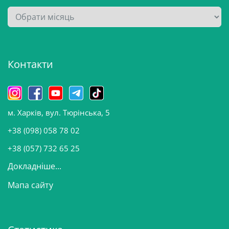
А
р
х
і
Контакти
в
и
н
о
м. Харків, вул. Тюрінська, 5
в
и
+38 (098) 058 78 02
н
+38 (057) 732 65 25
Докладніше...
Мапа сайту