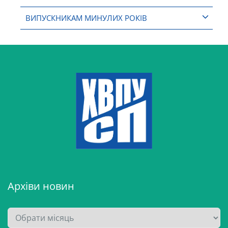
ВИПУСКНИКАМ МИНУЛИХ РОКІВ
Архіви новин
А
р