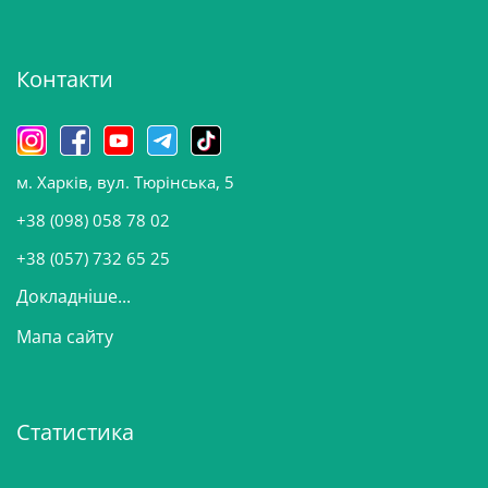
х
і
Контакти
в
и
н
о
м. Харків, вул. Тюрінська, 5
в
и
+38 (098) 058 78 02
н
+38 (057) 732 65 25
Докладніше...
Мапа сайту
Статистика