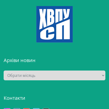
Архіви новин
А
р
х
і
Контакти
в
и