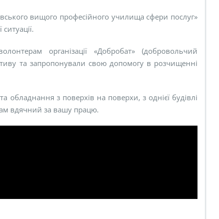
івського вищого професійного училища сфери послуг»
ситуації.
олонтерам організації «Добробат» (добровольчий
ативу та запропонували свою допомогу в розчищенні
та обладнання з поверхів на поверхи, з однієї будівлі
ам вдячний за вашу працю.