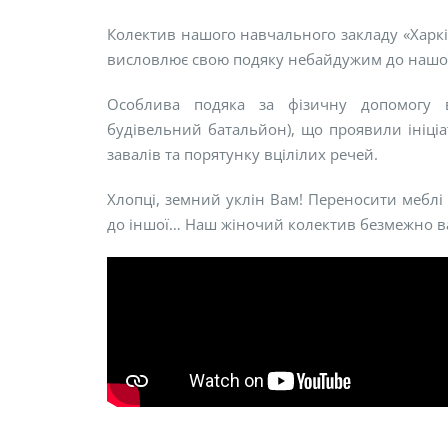
Колектив нашого навчального закладу «Харк
висловлює свою подяку небайдужим до нашої 
Особлива подяка за фізичну допомогу в
будівельний батальйон), що проявили ініці
завалів та порятунку вцілілих речей.
Хлопці, земний уклін Вам! Переносити меблі 
до іншої… Наш жіночий колектив безмежно в