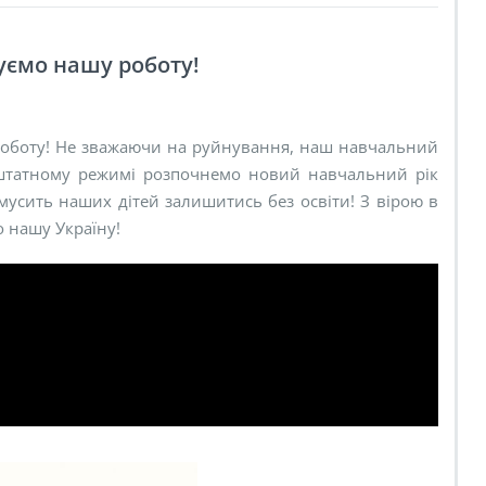
уємо нашу роботу!
оботу! Не зважаючи на руйнування, наш навчальний
 штатному режимі розпочнемо новий навчальний рік
змусить наших дітей залишитись без освіти! З вірою в
о нашу Україну!