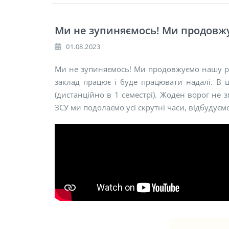
Ми не зупиняємось! Ми продовж
01.08.2023
Ми не зупиняємось! Ми продовжуємо нашу р
заклад працює і буде працювати надалі. В
(дистанційно в 1 семестрі). Жоден ворог не 
ЗСУ ми подолаємо усі скрутні часи, відбудуєм