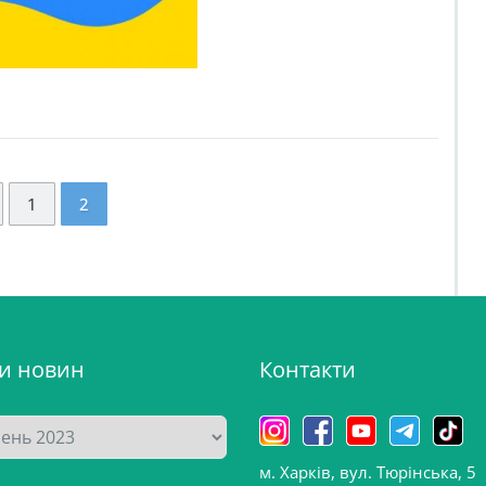
1
2
ви новин
Контакти
м. Харків, вул. Тюрінська, 5