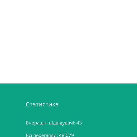
Статистика
Вчорашні відвідувачі:
43
Всі перегляди:
48 079