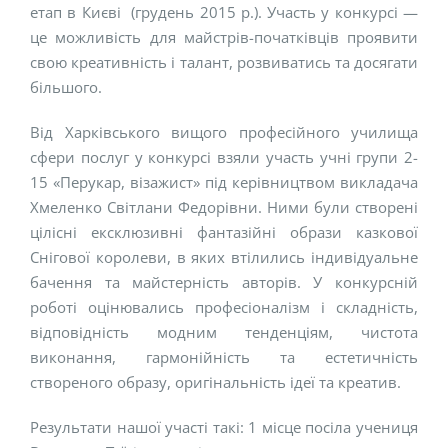
етап в Києві (грудень 2015 р.). Участь у конкурсі —
це можливість для майстрів-початківців проявити
свою креативність і талант, розвиватись та досягати
більшого.
Від Харківського вищого професійного училища
сфери послуг у конкурсі взяли участь учні групи 2-
15 «Перукар, візажист» під керівництвом викладача
Хмеленко Світлани Федорівни. Ними були створені
цілісні ексклюзивні фантазійні образи казкової
Снігової королеви, в яких втілились індивідуальне
бачення та майстерність авторів. У конкурсній
роботі оцінювались професіоналізм і складність,
відповідність модним тенденціям, чистота
виконання, гармонійність та естетичність
створеного образу, оригінальність ідеї та креатив.
Результати нашої участі такі: 1 місце посіла учениця