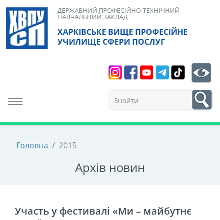
Skip
ДЕРЖАВНИЙ ПРОФЕСІЙНО-ТЕХНІЧНИЙ
НАВЧАЛЬНИЙ ЗАКЛАД
to
ХАРКІВСЬКЕ ВИЩЕ ПРОФЕСІЙНЕ
content
УЧИЛИЩЕ СФЕРИ ПОСЛУГ
Search
bt
1
Toggle navigation
Головна
/
2015
Архiв новин
Участь у фестивалі «Ми – майбутнє