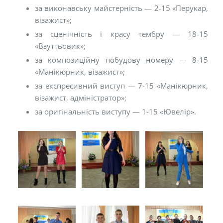
за виконавську майстерність — 2-15 «Перукар,
візажист»;
за сценічність і красу тембру — 18-15
«Взуттьовик»;
за композиційну побудову номеру — 8-15
«Манікюрник, візажист»;
за експресивний виступ — 7-15 «Манікюрник,
візажист, адміністратор»;
за оригінальність виступу — 1-15 «Ювелір».