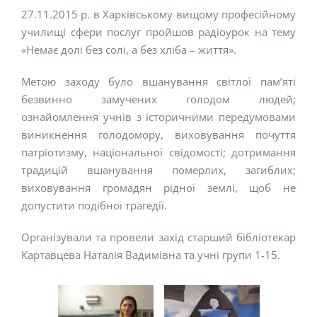
27.11.2015 р. в Харківському вищому професійному
училищі сфери послуг пройшов радіоурок на тему
«Немає долі без солі, а без хліба – життя».
Метою заходу було вшанування світлої пам’яті
безвинно замучених голодом людей;
ознайомлення учнів з історичними передумовами
виникнення голодомору, виховування почуття
патріотизму, національної свідомості; дотримання
традицій вшанування померлих, загиблих;
виховування громадян рідної землі, щоб не
допустити подібної трагедії.
Організували та провели захід старший бібліотекар
Картавцева Наталія Вадимівна та учні групи 1-15.