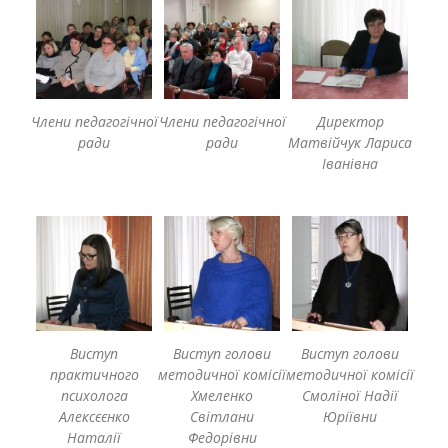
Члени педагогічної
Члени педагогічної
Директор
ради
ради
Матвійчук Лариса
Іванівна
Виступ
Виступ голови
Виступ голови
практичного
методичної комісії
методичної комісії
психолога
Хмеленко
Смоліної Надії
Алексєєнко
Світлани
Юріївни
Наталії
Федорівни