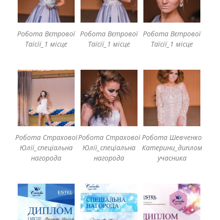
Робота Вєтрової
Робота Вєтрової
Робота Вєтрової
Таїсії_1 місце
Таїсії_1 місце
Таїсії_1 місце
Робота Страхової
Робота Страхової
Робота Шевченко
Юлії_спеціальна
Юлії_спеціальна
Катерини_диплом
нагорода
нагорода
учасника