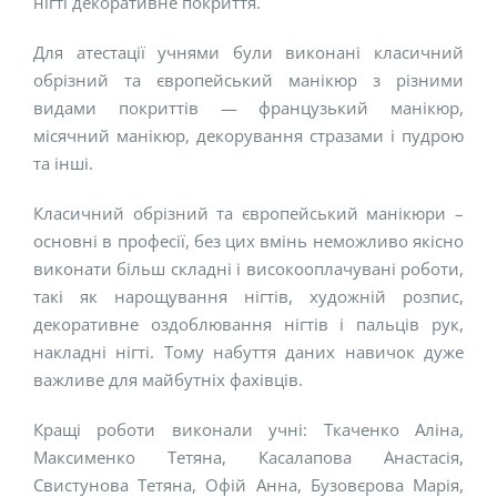
нігті декоративне покриття.
Для атестації учнями були виконані класичний
обрізний та європейський манікюр з різними
видами покриттів — французький манікюр,
місячний манікюр, декорування стразами і пудрою
та інші.
Класичний обрізний та європейський манікюри –
основні в професії, без цих вмінь неможливо якісно
виконати більш складні і високооплачувані роботи,
такі як нарощування нігтів, художній розпис,
декоративне оздоблювання нігтів і пальців рук,
накладні нігті. Тому набуття даних навичок дуже
важливе для майбутніх фахівців.
Кращі роботи виконали учні: Ткаченко Аліна,
Максименко Тетяна, Касалапова Анастасія,
Свистунова Тетяна, Офій Анна, Бузовєрова Марія,