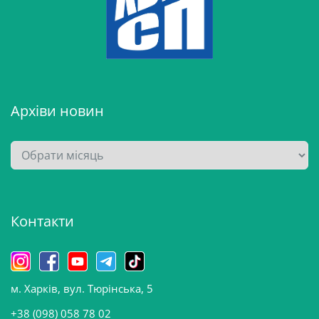
Архіви новин
А
р
х
і
Контакти
в
и
н
о
м. Харків, вул. Тюрінська, 5
в
и
+38 (098) 058 78 02