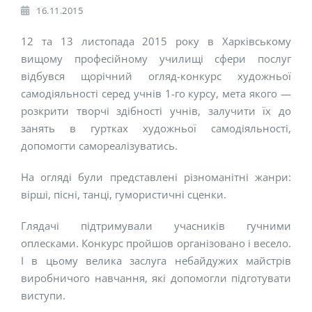
16.11.2015
12 та 13 листопада 2015 року в Харківському
вищому професійному училищі сфери послуг
відбувся щорічний огляд-конкурс художньої
самодіяльності серед учнів 1-го курсу, мета якого —
розкрити творчі здібності учнів, залучити їх до
занять в гуртках художньої самодіяльності,
допомогти самореалізуватись.
На огляді були представлені різноманітні жанри:
вірші, пісні, танці, гумористичні сценки.
Глядачі підтримували учасників гучними
оплесками. Конкурс пройшов організовано і весело.
І в цьому велика заслуга небайдужих майстрів
виробничого навчання, які допомогли підготувати
виступи.