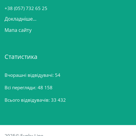
н
+38 (057) 732 65 25
Докладніше...
Мапа сайту
Статистика
Вчорашні відвідувачі:
54
Всі перегляди:
48 158
Всього відвідувачів:
33 432
2025© Funky Line