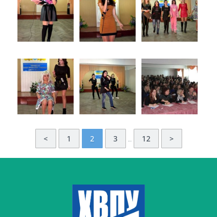
<
1
2
3
12
>
…