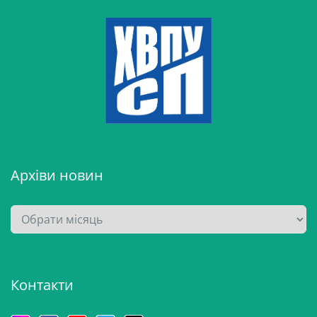
Архіви новин
А
р
х
і
Контакти
в
и