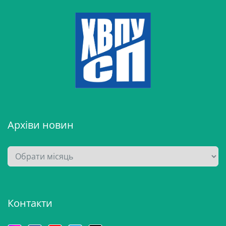
Архіви новин
А
р
х
і
Контакти
в
и