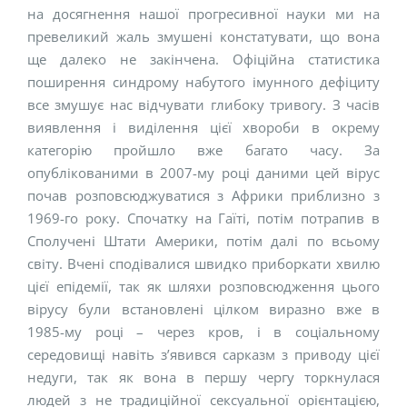
на досягнення нашої прогресивної науки ми на
превеликий жаль змушені констатувати, що вона
ще далеко не закінчена. Офіційна статистика
поширення синдрому набутого імунного дефіциту
все змушує нас відчувати глибоку тривогу. З часів
виявлення і виділення цієї хвороби в окрему
категорію пройшло вже багато часу. За
опублікованими в 2007-му році даними цей вірус
почав розповсюджуватися з Африки приблизно з
1969-го року. Спочатку на Гаїті, потім потрапив в
Сполучені Штати Америки, потім далі по всьому
світу. Вчені сподівалися швидко приборкати хвилю
цієї епідемії, так як шляхи розповсюдження цього
вірусу були встановлені цілком виразно вже в
1985-му році – через кров, і в соціальному
середовищі навіть з’явився сарказм з приводу цієї
недуги, так як вона в першу чергу торкнулася
людей з не традиційної сексуальної орієнтацією,