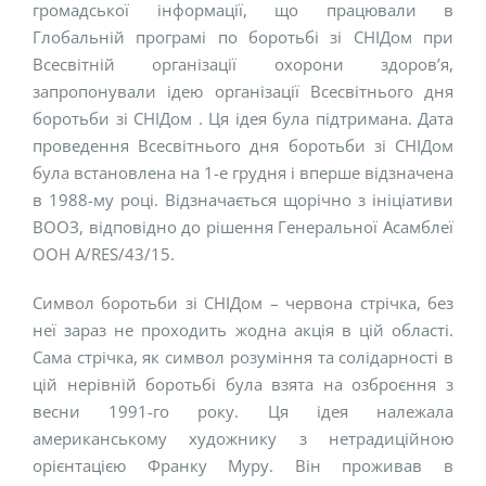
громадської інформації, що працювали в
Глобальній програмі по боротьбі зі СНІДом при
Всесвітній організації охорони здоров’я,
запропонували ідею організації Всесвітнього дня
боротьби зі СНІДом . Ця ідея була підтримана. Дата
проведення Всесвітнього дня боротьби зі СНІДом
була встановлена на 1-е грудня і вперше відзначена
в 1988-му році. Відзначається щорічно з ініціативи
ВООЗ, відповідно до рішення Генеральної Асамблеї
ООН A/RES/43/15.
Символ боротьби зі СНІДом – червона стрічка, без
неї зараз не проходить жодна акція в цій області.
Сама стрічка, як символ розуміння та солідарності в
цій нерівній боротьбі була взята на озброєння з
весни 1991-го року. Ця ідея належала
американському художнику з нетрадиційною
орієнтацією Франку Муру. Він проживав в