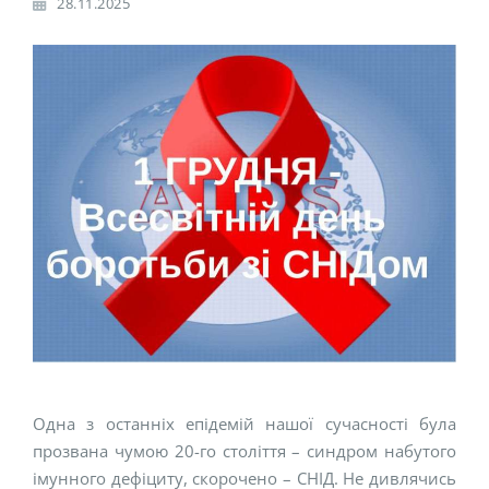
28.11.2025
Одна з останніх епідемій нашої сучасності була
прозвана чумою 20-го століття – синдром набутого
імунного дефіциту, скорочено – СНІД. Не дивлячись