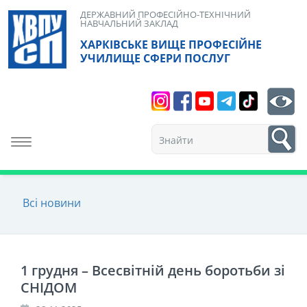
Skip
ДЕРЖАВНИЙ ПРОФЕСІЙНО-ТЕХНІЧНИЙ
НАВЧАЛЬНИЙ ЗАКЛАД
to
ХАРКІВСЬКЕ ВИЩЕ ПРОФЕСІЙНЕ
content
УЧИЛИЩЕ СФЕРИ ПОСЛУГ
Search
bt
1
Toggle navigation
Всі новини
1 грудня – Всесвітній день боротьби зі
СНІДОМ