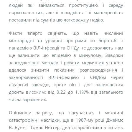
людей які займаються проституцією і середу
наркозалежних, але її швидкість і її маневреність
поставили під сумнів цю легковажну надію.
Факти вперто свідчать, що навіть численні
міжнародні та урядові програми по боротьбі з
пандемією ВІЛ-інфекції та СНІДу не дозволяють нам
ще залишити цю епідемію в минулому. Завдяки
злагодженості методів і роботи медичних установ
вдалося знизити показник розповсюдження і
захворюваності ВІЛ-інфекцією і СНІДом через
лікарські заклади, проте він і досі залишається
досить високим: від 0,22 до 1,1%% від загального
числа заражених.
Оцінивши загрозу, що насувається і можливі
катастрофічні наслідки, ще в 1987-му році Джеймс
В. Бунн і Томас Неттер, два співробітника з питань