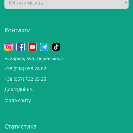
А
р
х
і
Контакти
в
и
н
о
м. Харків, вул. Тюрінська, 5
в
и
+38 (098) 058 78 02
н
+38 (057) 732 65 25
Докладніше...
Мапа сайту
Статистика