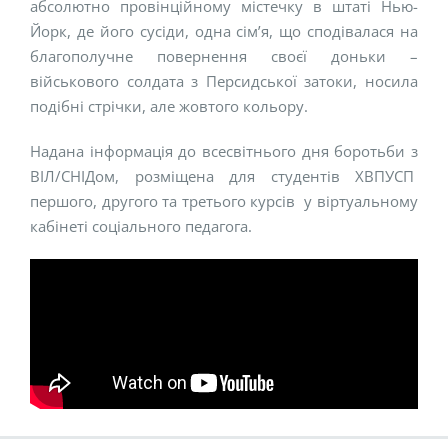
абсолютно провінційному містечку в штаті Нью-
Йорк, де його сусіди, одна сім’я, що сподівалася на
благополучне повернення своєї доньки –
військового солдата з Персидської затоки, носила
подібні стрічки, але жовтого кольору.
Надана інформація до всесвітнього дня боротьби з
ВІЛ/СНІДом, розміщена для студентів ХВПУСП
першого, другого та третього курсів у віртуальному
кабінеті соціального педагога.