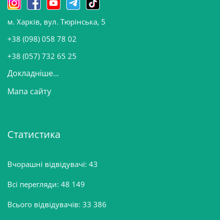
о
м. Харків, вул. Тюрінська, 5
в
и
+38 (098) 058 78 02
н
+38 (057) 732 65 25
Докладніше...
Мапа сайту
Статистика
Вчорашні відвідувачі:
43
Всі перегляди:
48 149
Всього відвідувачів:
33 386