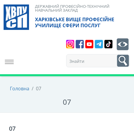
Skip
ДЕРЖАВНИЙ ПРОФЕСІЙНО-ТЕХНІЧНИЙ
НАВЧАЛЬНИЙ ЗАКЛАД
to
ХАРКІВСЬКЕ ВИЩЕ ПРОФЕСІЙНЕ
content
УЧИЛИЩЕ СФЕРИ ПОСЛУГ
Search
bt
1
Toggle navigation
Головна
/
07
07
07