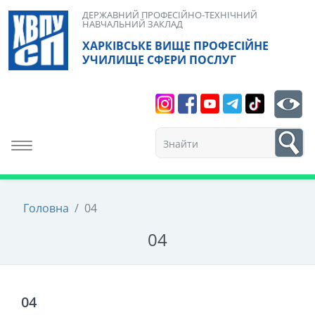
Skip
ДЕРЖАВНИЙ ПРОФЕСІЙНО-ТЕХНІЧНИЙ
НАВЧАЛЬНИЙ ЗАКЛАД
to
ХАРКІВСЬКЕ ВИЩЕ ПРОФЕСІЙНЕ
content
УЧИЛИЩЕ СФЕРИ ПОСЛУГ
Search
bt
1
Toggle navigation
Головна
/
04
04
04