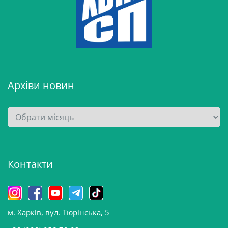
Архіви новин
А
р
х
і
Контакти
в
и
н
о
м. Харків, вул. Тюрінська, 5
в
и