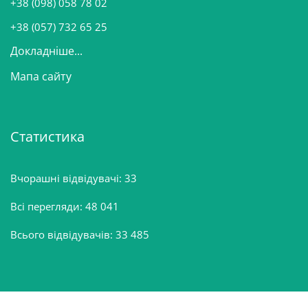
+38 (098) 058 78 02
н
+38 (057) 732 65 25
Докладніше...
Мапа сайту
Статистика
Вчорашні відвідувачі:
33
Всі перегляди:
48 041
Всього відвідувачів:
33 485