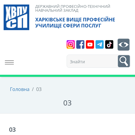
Skip
ДЕРЖАВНИЙ ПРОФЕСІЙНО-ТЕХНІЧНИЙ
НАВЧАЛЬНИЙ ЗАКЛАД
to
ХАРКІВСЬКЕ ВИЩЕ ПРОФЕСІЙНЕ
content
УЧИЛИЩЕ СФЕРИ ПОСЛУГ
Search
bt
1
Toggle navigation
Головна
/
03
03
03