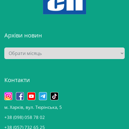
Архіви новин
А
р
х
і
Контакти
в
и
н
о
м. Харків, вул. Тюрінська, 5
в
и
+38 (098) 058 78 02
н
+38 (057) 732 65 25