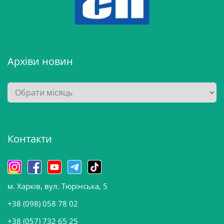
Архіви новин
А
р
х
і
Контакти
в
и
н
о
м. Харків, вул. Тюрінська, 5
в
и
+38 (098) 058 78 02
н
+38 (057) 732 65 25