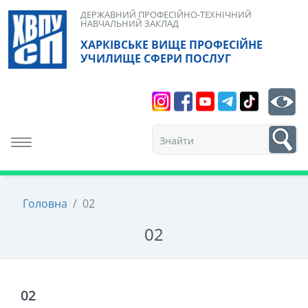
Skip
ДЕРЖАВНИЙ ПРОФЕСІЙНО-ТЕХНІЧНИЙ
НАВЧАЛЬНИЙ ЗАКЛАД
to
ХАРКІВСЬКЕ ВИЩЕ ПРОФЕСІЙНЕ
content
УЧИЛИЩЕ СФЕРИ ПОСЛУГ
Search
bt
1
Toggle navigation
Головна
/
02
02
02