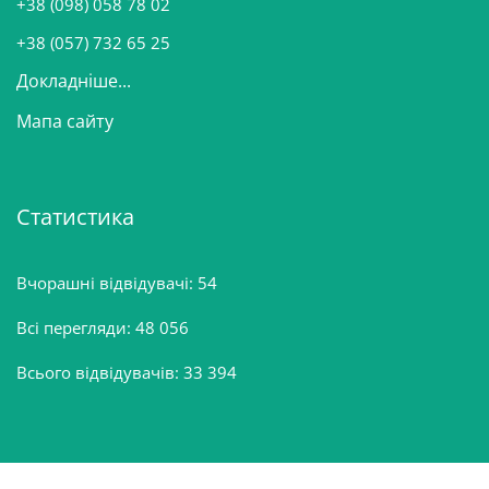
+38 (098) 058 78 02
н
+38 (057) 732 65 25
Докладніше...
Мапа сайту
Статистика
Вчорашні відвідувачі:
54
Всі перегляди:
48 056
Всього відвідувачів:
33 394