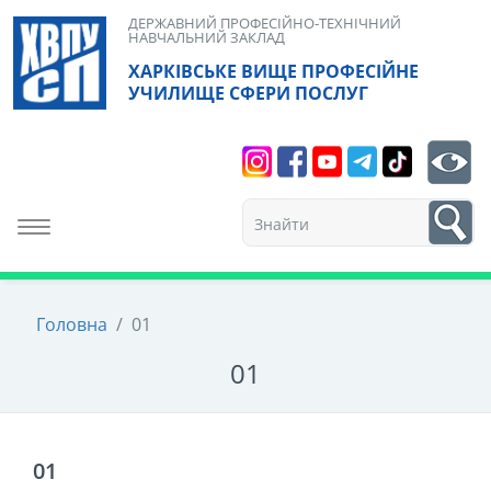
Skip
ДЕРЖАВНИЙ ПРОФЕСІЙНО-ТЕХНІЧНИЙ
НАВЧАЛЬНИЙ ЗАКЛАД
to
ХАРКІВСЬКЕ ВИЩЕ ПРОФЕСІЙНЕ
content
УЧИЛИЩЕ СФЕРИ ПОСЛУГ
Search
bt
1
Toggle navigation
Головна
/
01
01
01