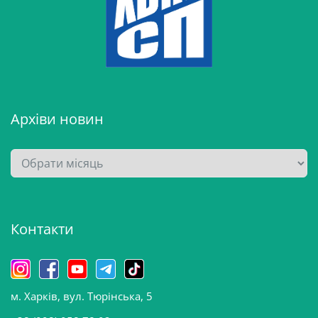
Архіви новин
А
р
х
і
Контакти
в
и
н
о
м. Харків, вул. Тюрінська, 5
в
и