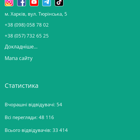
о
м. Харків, вул. Тюрінська, 5
в
и
+38 (098) 058 78 02
н
+38 (057) 732 65 25
Докладніше...
Мапа сайту
Статистика
Вчорашні відвідувачі:
54
Всі перегляди:
48 116
Всього відвідувачів:
33 414