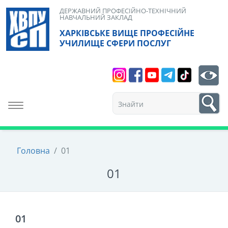
Skip
ДЕРЖАВНИЙ ПРОФЕСІЙНО-ТЕХНІЧНИЙ
НАВЧАЛЬНИЙ ЗАКЛАД
to
ХАРКІВСЬКЕ ВИЩЕ ПРОФЕСІЙНЕ
content
УЧИЛИЩЕ СФЕРИ ПОСЛУГ
Search
bt
1
Toggle navigation
Головна
/
01
01
01