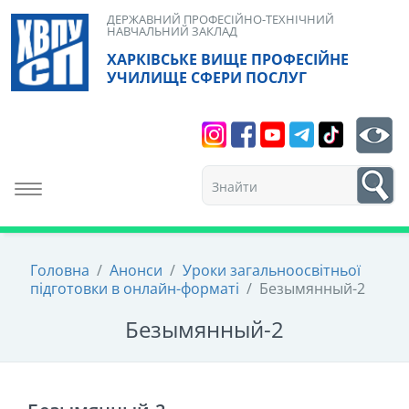
Skip
ДЕРЖАВНИЙ ПРОФЕСІЙНО-ТЕХНІЧНИЙ
НАВЧАЛЬНИЙ ЗАКЛАД
to
ХАРКІВСЬКЕ ВИЩЕ ПРОФЕСІЙНЕ
content
УЧИЛИЩЕ СФЕРИ ПОСЛУГ
Search
bt
1
Toggle navigation
Головна
/
Анонси
/
Уроки загальноосвітньої
підготовки в онлайн-форматі
/
Безымянный-2
Безымянный-2