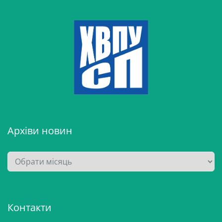
Архіви новин
А
р
х
і
Контакти
в
и